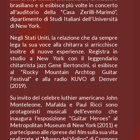
brasiliano e si esibisce più volte in concerto
all’auditorio della “Casa Zerilli-Marimó”,
dipartimento di Studi Italiani dell’Università
di New York.
Negli Stati Uniti, la relazione che da sempre
lega la sua voce alla chitarra si arricchisce
inoltre di nuove esperienze. Registra in
studio a New York con il leggendario
chitarrista jazz Gene Bertoncini, si esibisce
al “Rocky Mountain Archtop Guitar
Festival” e alla radio KUVO di Denver
(2019).
Su invito del celebre luthier americano John
Monteleone, Mafalda e Paul Ricci sono
protagonisti musicali dell’evento che
inaugura l’esposizione “Guitar Heroes” al
Metropolitan Museum di New York (2011) e
partecipano alle riprese del film sulla sua vita
realizzate al “Museo del Violino” di Cremona