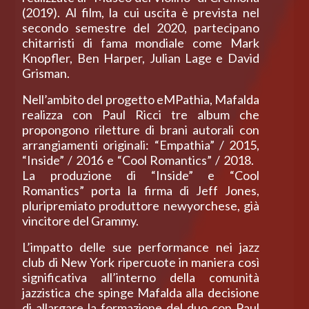
(2019). Al film, la cui uscita è prevista nel
secondo semestre del 2020, partecipano
chitarristi di fama mondiale come Mark
Knopfler, Ben Harper, Julian Lage e David
Grisman.
Nell’ambito del progetto eMPathia, Mafalda
realizza con Paul Ricci tre album che
propongono riletture di brani autorali con
arrangiamenti originali: “Empathia” / 2015,
“Inside” / 2016 e “Cool Romantics” / 2018.
La produzione di “Inside” e “Cool
Romantics” porta la firma di Jeff Jones,
pluripremiato produttore newyorchese, già
vincitore del Grammy.
L’impatto delle sue performance nei jazz
club di New York ripercuote in maniera così
significativa all’interno della comunità
jazzistica che spinge Mafalda alla decisione
di allargare la formazione del duo con Paul