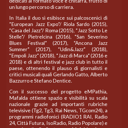
dedicati al formato voce e chitarra, frutto di
un lungo percorso di carriera.
In Italia il duo si esibisce sui palcoscenici di
”European Jazz Expo”/ Riola Sardo (2015),
“Casa del Jazz”/ Roma (2015), “Jazz Sotto Le
Stelle”/ Pietrelcina (2016), “San Severino
Blues Festival” (2017), “Ancona Jazz
Summer” (2017), “Udin&Jazz” (2018),
“Empoli Jazz” (2018), “Jazz di Marca” (2016 e
2018) e di altri festival e jazz club in tutto il
paese, ottenendo il plauso di giornalisti e
critici musicali quali Gerlando Gatto, Alberto
Bazzurro e Stefano Dentice.
Con il successo del progetto eMPathia,
Mafalda ottiene spazio e visibilità su scala
nazionale grazie ad importanti rubriche
televisive (Tg2, Tg3, Rai News, TGcom24), a
programmi radiofonici (RADIO1 RAI, Radio
24, Città Futura, IsoRadio, Radio Popolare) e