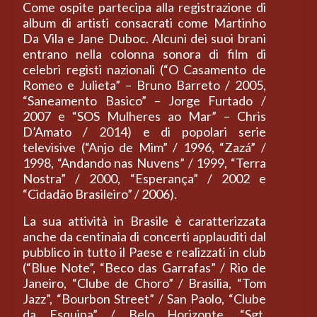
Come ospite partecipa alla registrazione di
album di artisti consacrati come Martinho
Da Vila e Jane Duboc. Alcuni dei suoi brani
entrano nella colonna sonora di film di
celebri registi nazionali (“O Casamento de
Romeo e Julieta” – Bruno Barreto / 2005,
“Saneamento Basico” – Jorge Furtado /
2007 e “SOS Mulheres ao Mar” – Chris
D’Amato / 2014) e di popolari serie
televisive (“Anjo de Mim” / 1996, “Zazá” /
1998, “Andando nas Nuvens” / 1999, “Terra
Nostra” / 2000, “Esperança” / 2002 e
“Cidadão Brasileiro” / 2006).
La sua attività in Brasile è caratterizzata
anche da centinaia di concerti applauditi dal
pubblico in tutto il Paese e realizzati in club
(“Blue Note”, “Beco das Garrafas” / Rio de
Janeiro, “Clube de Choro” / Brasilia, “Tom
Jazz”, “Bourbon Street” / San Paolo, “Clube
da Esquina” / Belo Horizonte, “Sgt.