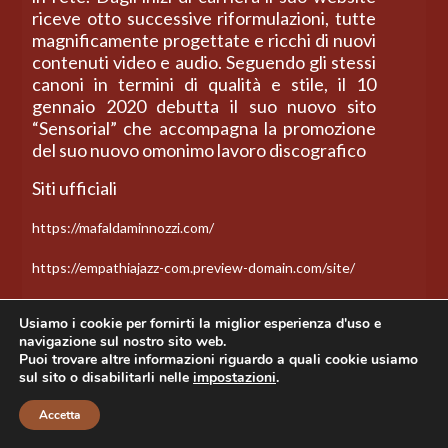
riceve otto successive riformulazioni, tutte
magnificamente progettate e ricchi di nuovi
contenuti video e audio. Seguendo gli stessi
canoni in termini di qualità e stile, il 10
gennaio 2020 debutta il suo nuovo sito
“Sensorial” che accompagna la promozione
del suo nuovo omonimo lavoro discografico
Siti ufficiali
https://mafaldaminnozzi.com/
https://empathiajazz-com.preview-domain.com/site/
La pagina Facebook verificata di Mafalda
Usiamo i cookie per fornirti la miglior esperienza d'uso e
Minnozzi ha quasi 70.000 followers
navigazione sul nostro sito web.
Puoi trovare altre informazioni riguardo a quali cookie usiamo
https://www.facebook.com/mafaldaminnozziofficial
sul sito o disabilitarli nelle
impostazioni
.
quella del progetto parallelo eMPathia Jazz
Accetta
Duo altri 14.000 followers