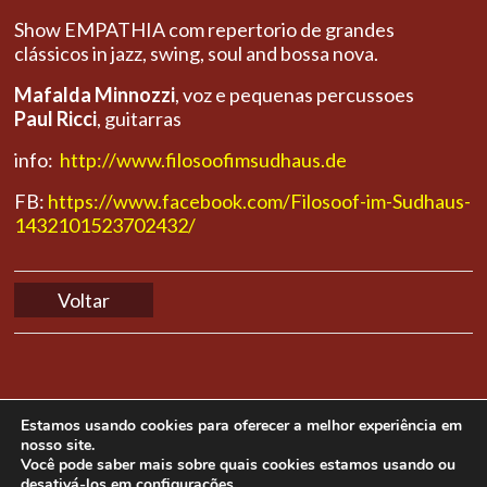
Show EMPATHIA com repertorio de grandes
clássicos in jazz, swing, soul and bossa nova.
Mafalda Minnozzi
, voz e pequenas percussoes
Paul Ricci
, guitarras
info:
http://www.filosoofimsudhaus.de
FB:
https://www.facebook.com/Filosoof-im-Sudhaus-
1432101523702432/
Voltar
Estamos usando cookies para oferecer a melhor experiência em
nosso site.
Você pode saber mais sobre quais cookies estamos usando ou
desativá-los em
configurações
.
Copyright © 2014 Mama Produções. All rights