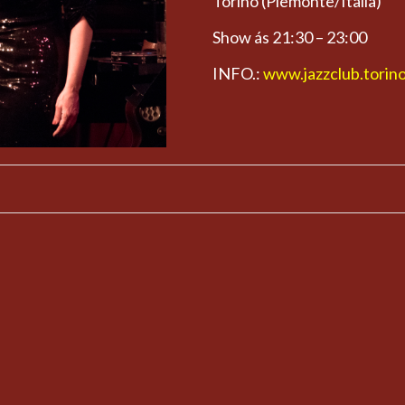
Torino (Piemonte/Italia)
Show ás
21:30
–
23:00
INFO.:
www.jazzclub.torino