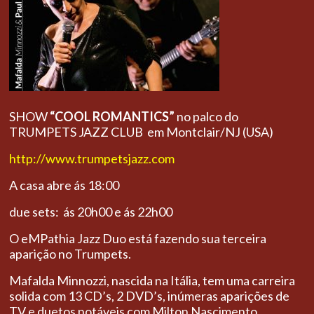
SHOW
“COOL ROMANTICS”
no palco do
TRUMPETS JAZZ CLUB em Montclair/NJ (USA)
http://www.trumpetsjazz.com
A casa abre ás 18:00
due sets: ás 20h00 e ás 22h00
O eMPathia Jazz Duo está fazendo sua terceira
aparição no Trumpets.
Mafalda Minnozzi, nascida na Itália, tem uma carreira
solida com 13 CD’s, 2 DVD’s, inúmeras aparições de
TV e duetos notáveis ​​com Milton Nascimento,