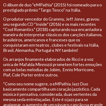
O álbum de duo “eMPathia” (2015) foi nomeado para o
prestigiado prêmio “Targo Tenco” na Itália.
O produtor vencedor do Grammy, Jeff Jones, gravou
seu segundo CD “Inside” (2016) e os mais recentes
“Cool Romantics” (2018) capturando sua encantadora
maneira de interpretar clássicos dos canções italianos,
brasileiros, americanos e franceses que os
conquistaram em teatros
, clubes e festivais na Itália,
Brasil, Alemanha, Portugal e NY também!
Os arranjos finamente elaborados de Ricci e a voz
unica de Mafalda Minnozzi prometem fortes emoções
com as belas melodias de Jobim, Ennio Morricone,
Piaf, Cole Porter entre outros.
“Como seu nome sugere, o eMPathia Jazz Duo
basicamente compartilha um coração jazzístico.
Cada
música é pensativa, considerada, duas vertentes da
mesma seda entrelaçadas. Este é o jazz para se
apaixonar, o aumento de um pássaro-canção na grande