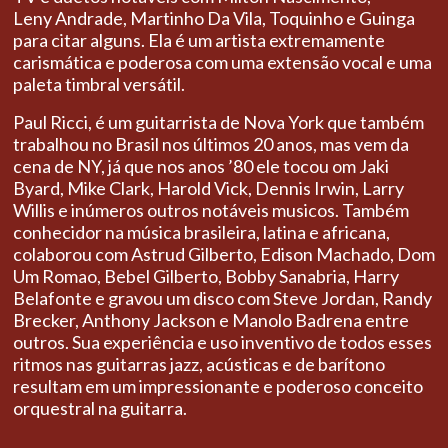
Leny
Andrade, Martinho Da Vila, Toquinho e Guinga
para citar alguns.
Ela é um artista extremamente
carismática e poderosa com uma extensão vocal e uma
paleta timbral versátil.
Paul Ricci, é um guitarrista de Nova York que também
trabalhou no Brasil nos últimos 20 anos, mas vem da
cena de NY, já que nos anos ’80 ele tocou om Jaki
Byard, Mike Clark, Harold Vick, Dennis Irwin, Larry
Willis
e inúmeros outros notáveis musicos.
Também
conhecidor na música brasileira, latina e africana,
colaborou com Astrud Gilberto, Edison Machado, Dom
Um Romao, Bebel Gilberto, Bobby Sanabria, Harry
Belafonte e gravou um disco com Steve Jordan, Randy
Brecker, Anthony Jackson e Manolo Badrena entre
outros.
Sua experiência e uso inventivo de todos esses
ritmos nas guitarras jazz, acústicas e de barítono
resultam em um impressionante e poderoso conceito
orquestral na guitarra.