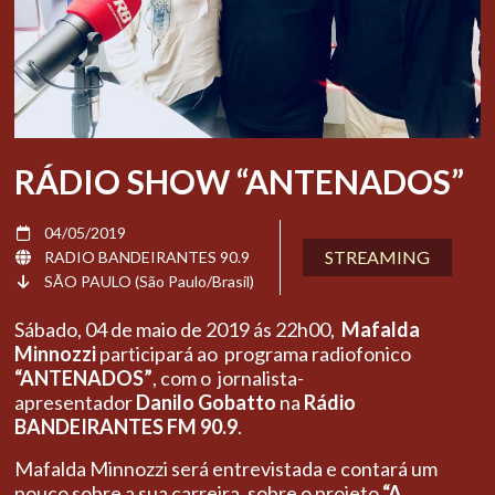
RÁDIO SHOW “ANTENADOS”
04/05/2019
STREAMING
RADIO BANDEIRANTES 90.9
SÃO PAULO (São Paulo/Brasil)
Sábado, 04 de maio de 2019 ás 22h00,
Mafalda
Minnozzi
participará ao programa radiofonico
“ANTENADOS”
, com o jornalista-
apresentador
Danilo Gobatto
na
Rádio
BANDEIRANTES FM 90.9
.
Mafalda Minnozzi será entrevistada e contará um
pouco sobre a sua carreira, sobre o projeto
“A