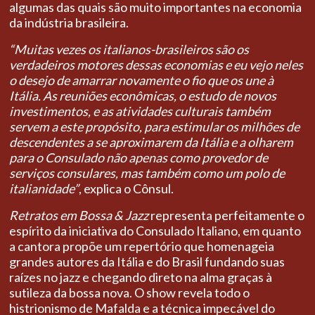
algumas das quais são muito importantes na economia
da indústria brasileira.
“Muitas vezes os italianos-brasileiros são os
verdadeiros motores dessas economias e eu vejo neles
o desejo de amarrar novamente o fio que os une à
Itália. As reuniões econômicas, o estudo de novos
investimentos, e as atividades culturais também
servem a este propósito, para estimular os milhões de
descendentes a se aproximarem da Itália e a olharem
para o Consulado não apenas como provedor de
serviços consulares, mas também como um polo de
italianidade”
, explica o Cônsul.
Retratos em Bossa & Jazz
representa perfeitamente o
espírito da iniciativa do Consulado Italiano, em quanto
a cantora propõe um repertório que homenageia
grandes autores da Itália e do Brasil fundando suas
raízes no jazz e chegando direto na alma graças à
sutileza da bossa nova. O show revela todo o
histrionismo de Mafalda e a técnica impecável do