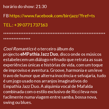
horário do show: 21:30
FB
https://www.facebook.com/birrjazz/?fref=ts
TEL.: +39 0771 737163
************************************************************
****************
Cool Romantics
é o terceiro álbum do
projecto
eMPathia Jazz Duo
, disco onde os músicos
estabelecem um diálogo refinado que retrata as suas
experiências únicas e histórias de vida, com um toque
de improviso e aventura. Groove, harmonia e um leve
travo de humor que alterna inocência e selvajaria, tudo
é um jogo usado nos arranjos imaginativos do
Empathia Jazz Duo. A alquimia vocal de Mafalda
combinada com o estilo exclusivo de Ricci leva-nos
facilmente numa viagem entre samba, bossa nova,
swing ou blues.