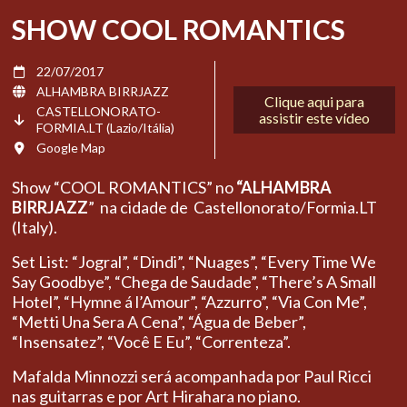
SHOW COOL ROMANTICS
22/07/2017
ALHAMBRA BIRRJAZZ
Clique aqui para
CASTELLONORATO-
assistir este vídeo
FORMIA.LT (Lazio/Itália)
Google Map
Show “COOL ROMANTICS” no
“ALHAMBRA
BIRRJAZZ
” na cidade de Castellonorato/Formia.LT
(Italy).
Set List: “Jogral”, “Dindi”, “Nuages”, “Every Time We
Say Goodbye”, “Chega de Saudade”, “There’s A Small
Hotel”, “Hymne á l’Amour”, “Azzurro”, “Via Con Me”,
“Metti Una Sera A Cena”, “Água de Beber”,
“Insensatez”, “Você E Eu”, “Correnteza”.
Mafalda Minnozzi será acompanhada por Paul Ricci
nas guitarras e por Art Hirahara no piano.