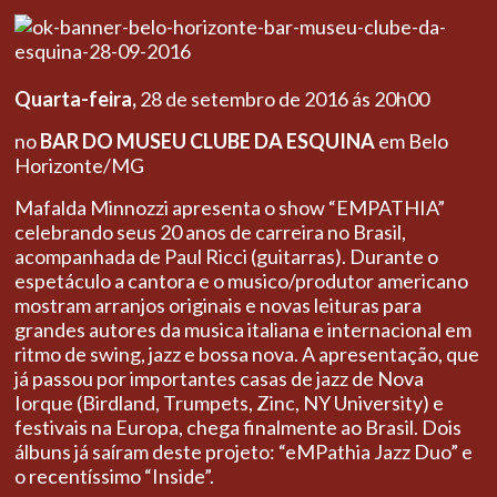
Quarta-feira,
28 de setembro de 2016 ás 20h00
no
BAR DO MUSEU CLUBE DA ESQUINA
em Belo
Horizonte/MG
Mafalda Minnozzi apresenta o show “EMPATHIA”
celebrando seus 20 anos de carreira no Brasil,
acompanhada de Paul Ricci (guitarras). Durante o
espetáculo a cantora e o musico/produtor americano
mostram arranjos originais e novas leituras para
grandes autores da musica italiana e internacional em
ritmo de swing, jazz e bossa nova. A apresentação, que
já passou por importantes casas de jazz de Nova
Iorque (Birdland, Trumpets, Zinc, NY University) e
festivais na Europa, chega finalmente ao Brasil. Dois
álbuns já saíram deste projeto: “eMPathia Jazz Duo” e
o recentíssimo “Inside”.