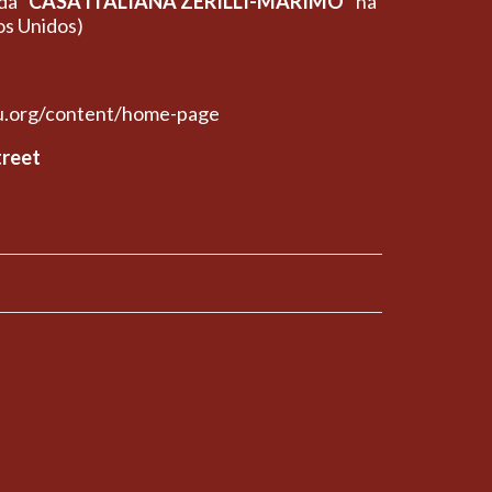
 da
“CASA ITALIANA ZERILLI-MARIMÓ”
na
os Unidos)
yu.org/content/home-page
treet