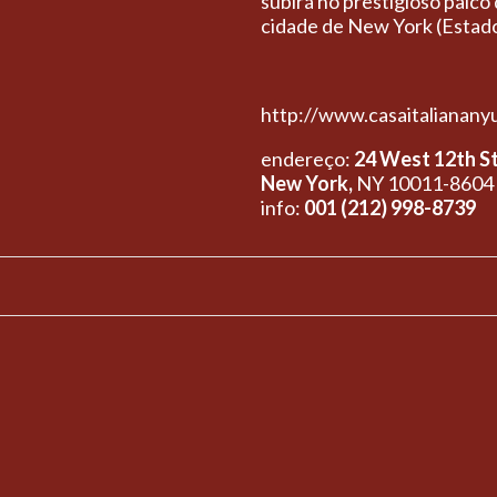
subirá no prestigioso palco
cidade de New York (Estad
http://www.casaitalianan
endereço:
24 West 12th S
New York,
NY 10011-8604
info:
001 (212) 998-8739