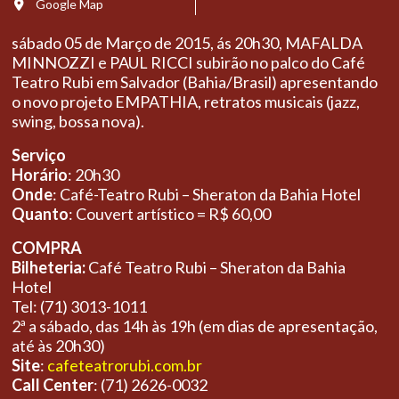
Google Map
sábado 05 de Março de 2015, ás 20h30, MAFALDA
MINNOZZI e PAUL RICCI subirão no palco do Café
Teatro Rubi em Salvador (Bahia/Brasil) apresentando
o novo projeto EMPATHIA, retratos musicais (jazz,
swing, bossa nova).
Serviço
Horário
: 20h30
Onde
: Café-Teatro Rubi – Sheraton da Bahia Hotel
Quanto
: Couvert artístico = R$ 60,00
COMPRA
Bilheteria:
Café Teatro Rubi – Sheraton da Bahia
Hotel
Tel: (71) 3013-1011
2ª a sábado, das 14h às 19h (em dias de apresentação,
até às 20h30)
Site
:
cafeteatrorubi.com.br
Call Center
: (71) 2626-0032