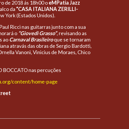
iro de 2018 ás 18h00 o
eMPatia Jazz
palco da
“CASA ITALIANA ZERILLI-
w York (Estados Unidos).
ul Ricci nas guitarras junto com a sua
morará o
“Giovedì Grasso”
, revisando as
as ao
Carnaval Brasileiro
que se tornaram
liana atravás das obras de Sergio Bardotti,
rnella Vanoni, Vinicius de Moraes, Chico
 BOCCATO nas percuções
yu.org/content/home-page
treet