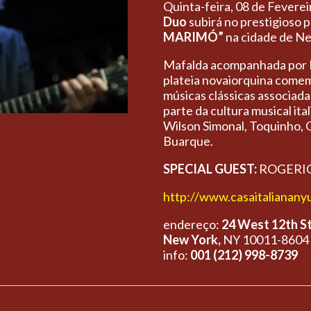
Quinta-feira, 08 de Fevere
Duo
subirá no prestigioso 
MARIMÓ”
na cidade de Ne
Mafalda acompanhada por Pa
plateia novaiorquina come
músicas clássicas associad
parte da cultura musical ita
Wilson Simonal, Toquinho, O
Buarque.
SPECIAL GUEST:
ROGERIO
http://www.casaitalianan
endereço:
24 West 12th S
New York,
NY 10011-8604
info:
001 (212) 998-8739