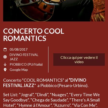
CONCERTO COOL
ROMANTICS
05/08/2017
DIVINO FESTIVAL
Clicca qui per vedere il
JAZZ
video
PIOBBICO (PU/Italia)
Google Map
Concerto “COOL ROMANTICS” al
“DIVINO
FESTIVAL JAZZ
” a Piobbico (Pesaro-Urbino).
Set List: “Jogral”, “Dindi”, “Nuages”, “Every Time We
Say Goodbye”, “Chega de Saudade”, “There’s A Small
Hotel”, “Hymne á l’Amour”, “Azzurro”, “Via Con Me”,