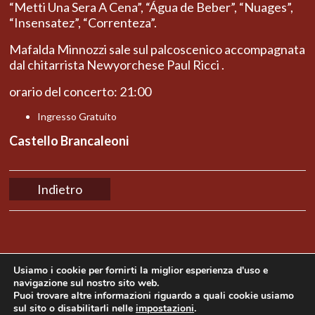
“Metti Una Sera A Cena”, “Água de Beber”, “Nuages”,
“Insensatez”, “Correnteza”.
Mafalda Minnozzi sale sul palcoscenico accompagnata
dal chitarrista Newyorchese Paul Ricci .
orario del concerto: 21:00
Ingresso Gratuito
Castello Brancaleoni
Indietro
Usiamo i cookie per fornirti la miglior esperienza d'uso e
navigazione sul nostro sito web.
Puoi trovare altre informazioni riguardo a quali cookie usiamo
sul sito o disabilitarli nelle
impostazioni
.
Copyright © 2014 Mama Produções. All rights