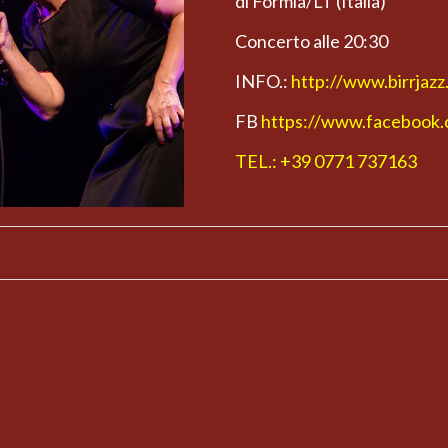
di Formia/LT (Italia)
Concerto alle 20:30
INFO.:
http://www.birrjazz.
FB
https://www.facebook.c
TEL.: +39 0771 737163