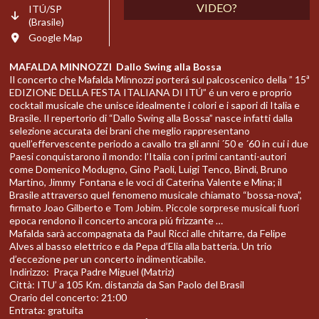
VIDEO?
ITÚ/SP
(Brasile)
Google Map
MAFALDA MINNOZZI
Dallo Swing alla Bossa
Il concerto che Mafalda Minnozzi porterá sul palcoscenico della ” 15ª
EDIZIONE DELLA FESTA ITALIANA DI ITÚ” é un vero e proprio
cocktail musicale che unisce idealmente i colori e i sapori di Italia e
Brasile. Il repertorio di “Dallo Swing alla Bossa” nasce infatti dalla
selezione accurata dei brani che meglio rappresentano
quell’effervescente periodo a cavallo tra gli anni ´50 e ´60 in cui i due
Paesi conquistarono il mondo: l’Italia con i primi cantanti-autori
come Domenico Modugno, Gino Paoli, Luigi Tenco, Bindi, Bruno
Martino, Jimmy Fontana e le voci di Caterina Valente e Mina; il
Brasile attraverso quel fenomeno musicale chiamato “bossa-nova”,
firmato Joao Gilberto e Tom Jobim. Piccole sorprese musicali fuori
epoca rendono il concerto ancora piú frizzante …
Mafalda sarà accompagnata da Paul Ricci alle chitarre, da Felipe
Alves al basso elettrico e da Pepa d’Elia alla batteria. Un trio
d’eccezione per un concerto indimenticabile.
Indirizzo: Praça Padre Miguel (Matriz)
Città: ITU’ a 105 Km. distanzia da San Paolo del Brasil
Orario del concerto: 21:00
Entrata: gratuita