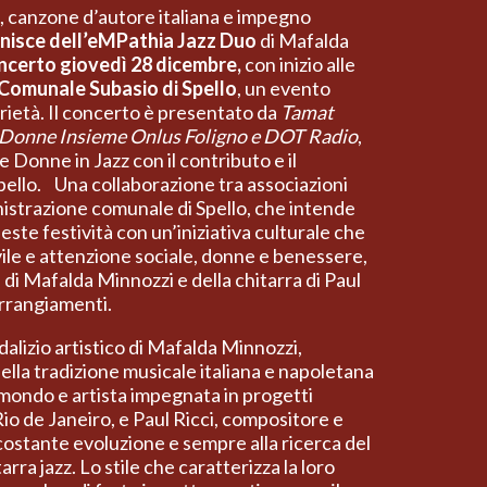
a, canzone d’autore italiana e impegno
 unisce dell’eMPathia Jazz Duo
di Mafalda
oncerto giovedì 28 dicembre,
con inizio alle
Comunale Subasio di Spello
, un evento
arietà. Il concerto è presentato da
Tamat
 Donne Insieme Onlus Foligno e DOT Radio
,
e Donne in Jazz con il contributo e il
ello. Una collaborazione tra associazioni
inistrazione comunale di Spello, che intende
este festività con un’iniziativa culturale che
ile e attenzione sociale, donne e benessere,
e di Mafalda Minnozzi e della chitarra di Paul
 arrangiamenti.
dalizio artistico di Mafalda Minnozzi,
della tradizione musicale italiana e napoletana
el mondo e artista impegnata in progetti
 Rio de Janeiro, e Paul Ricci, compositore e
ostante evoluzione e sempre alla ricerca del
arra jazz. Lo stile che caratterizza la loro