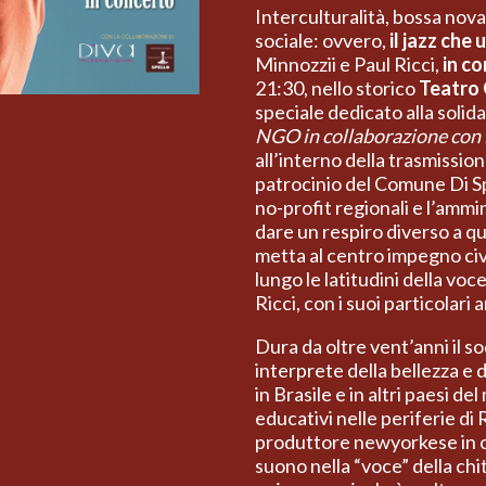
Interculturalità, bossa nov
sociale: ovvero,
il jazz che
Minnozzii e Paul Ricci,
in c
21:30, nello storico
Teatro 
speciale dedicato alla solid
NGO in collaborazione con
all’interno della trasmission
patrocinio del Comune Di Sp
no-profit regionali e l’amm
dare un respiro diverso a qu
metta al centro impegno civ
lungo le latitudini della voc
Ricci, con i suoi particolari
Dura da oltre vent’anni il so
interprete della bellezza e 
in Brasile e in altri paesi d
educativi nelle periferie di
produttore newyorkese in c
suono nella “voce” della chit