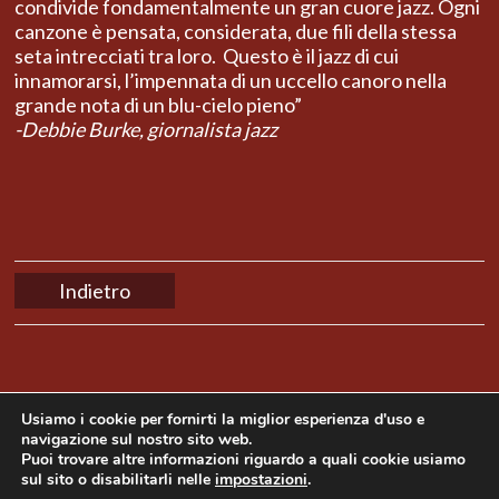
condivide fondamentalmente un gran cuore jazz. Ogni
canzone è pensata, considerata, due fili della stessa
seta intrecciati tra loro. Questo è il jazz di cui
innamorarsi, l’impennata di un uccello canoro nella
grande nota di un blu-
cielo pieno”
-Debbie Burke, giornalista jazz
Indietro
Usiamo i cookie per fornirti la miglior esperienza d'uso e
navigazione sul nostro sito web.
Puoi trovare altre informazioni riguardo a quali cookie usiamo
sul sito o disabilitarli nelle
impostazioni
.
Copyright © 2014 Mama Produções. All rights
reserved | Website developed by
NaçãoDesign
|