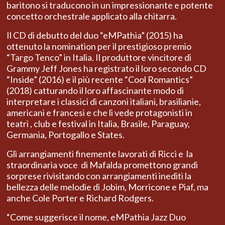
baritono si traducono in un impressionante e potente
concetto orchestrale applicato alla chitarra.
Il CD di debutto del duo “eMPathia” (2015) ha
ottenuto la nomination per il prestigioso premio
“Targo Tenco” in Italia.
Il produttore vincitore di
Grammy Jeff Jones ha registrato il loro secondo CD
“Inside” (2016) e il più recente “Cool Romantics”
(2018) catturando il loro affascinante modo di
interpretare i classici di canzoni italiani, brasilianie,
americani e francesi e che li vede protagonisti in
teatri
, club e festival in Italia, Brasile, Paraguay,
Germania, Portogallo e States.
Gli arrangiamenti finemente lavorati di Ricci e la
straordinaria voce di Mafalda promettono grandi
sorprese rivisitando con arrangiamenti inediti la
bellezza delle melodie di Jobim, Morricone e Piaf, ma
anche Cole Porter e Richard Rodgers.
“Come suggerisce il nome, eMPathia Jazz Duo