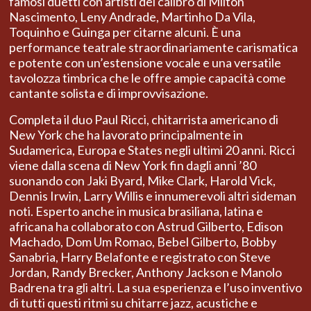
famosi duetti con artisti del calibro di Milton
Nascimento, Leny
Andrade, Martinho Da Vila,
Toquinho e Guinga per citarne alcuni.
È una
performance teatrale straordinariamente carismatica
e potente con un’estensione vocale e una versatile
tavolozza timbrica che le offre ampie capacità come
cantante solista e di improvvisazione.
Completa il duo Paul Ricci, chitarrista americano di
New York che ha lavorato principalmente in
Sudamerica, Europa e States negli ultimi 20 anni. Ricci
viene dalla scena di New York fin dagli anni ’80
suonando con Jaki Byard, Mike Clark, Harold Vick,
Dennis Irwin, Larry Willis
e innumerevoli altri sideman
noti.
Esperto anche in musica brasiliana, latina e
africana ha collaborato con Astrud Gilberto, Edison
Machado, Dom Um Romao, Bebel Gilberto, Bobby
Sanabria, Harry Belafonte e registrato con Steve
Jordan, Randy Brecker, Anthony Jackson e Manolo
Badrena tra gli altri.
La sua esperienza e l’uso inventivo
di tutti questi ritmi su chitarre jazz, acustiche e