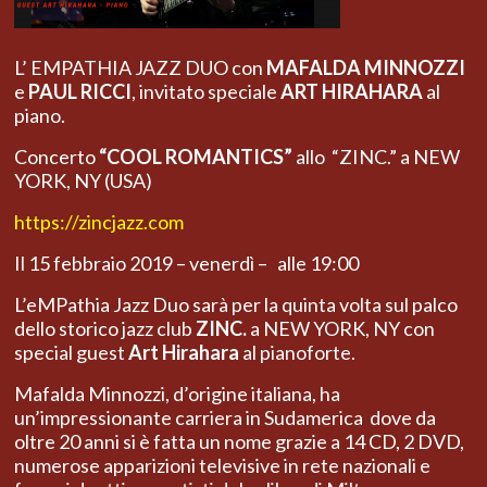
L’ EMPATHIA JAZZ DUO con
MAFALDA MINNOZZI
e
PAUL RICCI
, invitato speciale
ART HIRAHARA
al
piano.
Concerto
“COOL ROMANTICS”
allo “ZINC.” a NEW
YORK, NY (USA)
https://zincjazz.com
Il 15 febbraio 2019 – venerdì – alle 19:00
L’eMPathia Jazz Duo sarà per la quinta volta sul palco
dello storico jazz club
ZINC.
a NEW YORK, NY con
special guest
Art Hirahara
al pianoforte.
Mafalda Minnozzi, d’origine italiana,
ha
un’impressionante carriera in Sudamerica dove da
oltre 20 anni si è fatta un nome grazie a 14 CD, 2 DVD,
numerose apparizioni televisive in rete nazionali e