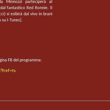
a Minnozzi parteciperà al
l fantastico Red Ronnie. Il
) si esibirà dal vivo in brani
 su I-Tunes].
agina FB del programma:
?fref=ts