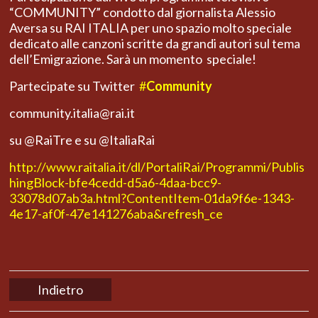
“COMMUNITY” condotto dal giornalista Alessio
Aversa su RAI ITALIA per uno spazio molto speciale
dedicato alle canzoni scritte da grandi autori sul tema
dell’Emigrazione. Sarà un momento speciale!
Partecipate su Twitter
#
Community
community.italia@rai.it
su @RaiTre e su @ItaliaRai
http://www.raitalia.it/dl/PortaliRai/Programmi/Publis
hingBlock-bfe4cedd-d5a6-4daa-bcc9-
33078d07ab3a.html?ContentItem-01da9f6e-1343-
4e17-af0f-47e141276aba&refresh_ce
Indietro