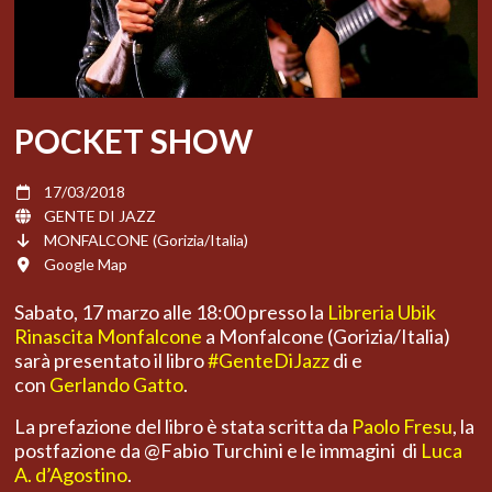
POCKET SHOW
17/03/2018
GENTE DI JAZZ
MONFALCONE (Gorizia/Italia)
Google Map
Sabato, 17 marzo alle 18:00 presso la
Libreria Ubik
Rinascita Monfalcone
a Monfalcone (Gorizia/Italia)
sarà presentato il libro
#GenteDiJazz
di e
con
Gerlando Gatto
.
La prefazione del libro è stata scritta da
Paolo Fresu
, la
postfazione da @Fabio Turchini e le immagini di
Luca
A. d’Agostino
.