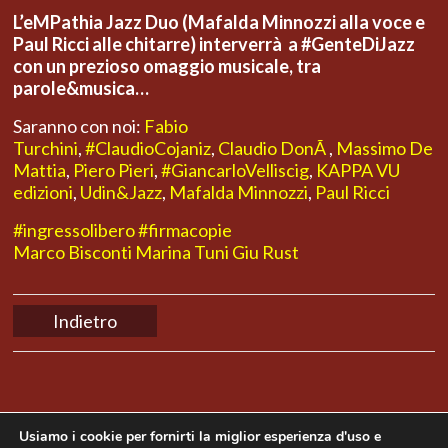
L’eMPathia Jazz Duo (Mafalda Minnozzi alla voce e
Paul Ricci alle chitarre) interverrà a #GenteDiJazz
con un prezioso omaggio musicale, tra
parole&musica…
Saranno con noi:
Fabio
Turchini
,
#ClaudioCojaniz
,
Claudio DonÃ
,
Massimo De
Mattia
,
Piero Pieri
,
#GiancarloVelliscig
,
KAPPA VU
edizioni
,
Udin&Jazz
,
Mafalda Minnozzi
,
Paul Ricci
#ingressolibero
#firmacopie
Marco Bisconti
Marina Tuni
Giu Rust
Indietro
Usiamo i cookie per fornirti la miglior esperienza d'uso e