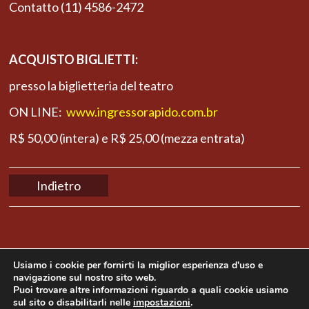
Contatto (11) 4586-2472
ACQUISTO BIGLIETTI:
presso la biglietteria del teatro
ON LINE:
www.ingressorapido.com.br
R$ 50,00 (intera) e R$ 25,00 (mezza entrata)
Indietro
Usiamo i cookie per fornirti la miglior esperienza d'uso e
navigazione sul nostro sito web.
Puoi trovare altre informazioni riguardo a quali cookie usiamo
sul sito o disabilitarli nelle
impostazioni
.
Copyright © 2014 Mama Produções. All rights