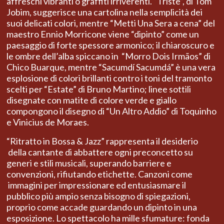
affreschi vibranti o graffiti irriverenti. “Triste”, di Tom
Jobim, suggerisce una cartolina nella semplicità dei
suoi delicati colori, mentre “Metti Una Sera a cena” del
maestro Ennio Morricone viene “dipinto” come un
paesaggio di forte spessore armonico; il chiaroscuro e
le ombre dell’alba spiccano in “Morro Dois Irmãos” di
Chico Buarque, mentre “Sacumdí Sacumdá” è una vera
esplosione di colori brillanti contro i toni del tramonto
scelti per “Estate” di Bruno Martino; linee sottili
disegnate con matite di colore verde e giallo
compongono il disegno di “Un Altro Addio” di Toquinho
e Vinicius de Moraes.
“Ritratto in Bossa & Jazz” rappresenta il desiderio
della cantante di abbattere ogni preconcetto su
generi e stili musicali, superando barriere e
convenzioni, rifiutando etichette. Canzoni come
immagini per impressionare ed entusiasmare il
pubblico più ampio senza bisogno di spiegazioni,
proprio come accade guardando un dipinto in una
esposizione. Lo spettacolo ha mille sfumature: fonda