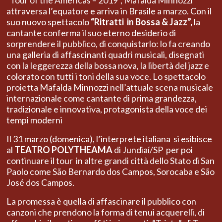
“Tour of the Americas – 2019”, Mafalda Minnozzi
attraversa l’equatore e arriva in Brasile a marzo. Con il
suo nuovo spettacolo
“Ritratti in Bossa & Jazz”,
la
cantante conferma il suo eterno desiderio di
sorprendere il pubblico, di conquistarlo: lo fa creando
una galleria di affascinanti quadri musicali, disegnati
con la leggerezza della bossa nova, la libertà del jazz e
colorato con tutti i toni della sua voce. Lo spettacolo
proietta Mafalda Minnozzi nell’attuale scena musicale
internazionale come cantante di prima grandezza,
tradizionale e innovativa, protagonista della voce dei
tempi moderni
Il 31 marzo (domenica), l’interprete italiana si esibisce
al
TEATRO POLYTHEAMA
di Jundiaí/SP per poi
continuare il tour in altre grandi città dello Stato di San
Paolo come São Bernardo dos Campos, Sorocaba e São
José dos Campos.
La promessa è quella di affascinare il pubblico con
canzoni che prendono la forma di tenui acquerelli, di