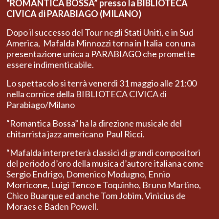
“ROMANTICA BOSSA”
presso la BIBLIOTECA
CIVICA di PARABIAGO (MILANO)
Dopo il successo del Tour negli Stati Uniti, e in Sud
America, Mafalda Minnozzi torna in Italia con una
presentazione unica a PARABIAGO che promette
essere indimenticabile.
Lo spettacolo si terrà venerdì 31 maggio alle 21:00
nella cornice della BIBLIOTECA CIVICA di
Parabiago/Milano
“Romantica Bossa” ha la direzione musicale del
chitarrista jazz americano Paul Ricci.
“Mafalda interpreterà classici di grandi compositori
del periodo d’oro della musica d’autore italiana come
Sergio Endrigo, Domenico Modugno, Ennio
Morricone, Luigi Tenco e Toquinho, Bruno Martino,
Chico Buarque ed anche Tom Jobim, Vinicius de
Moraes e Baden Powell.