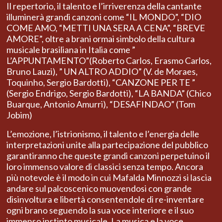
Il repertorio, il talento e l’irriverenza della cantante
illuminerà grandi canzoni come “IL MONDO”, “DIO
COME AMO, “METTI UNA SERA A CENA”, “BREVE
AMORE”, oltre a brani ormai simbolo della cultura
musicale brasiliana in Italia come ”
L’APPUNTAMENTO”(Roberto Carlos, Erasmo Carlos,
Bruno Lauzi), ” UN ALTRO ADDIO” (V. de Moraes,
Toquinho, Sergio Bardotti), “CANZONE PER TE ”
(Sergio Endrigo, Sergio Bardotti), “LA BANDA” (Chico
Buarque, Antonio Amurri), “DESAFINDAO” (Tom
Jobim)
L’emozione, l’istrionismo, il talento e l’energia delle
interpretazioni unite alla partecipazione del pubblico
garantiranno che queste grandi canzoni perpetuino il
loro immenso valore di classici senza tempo. Ancora
più notevole è il modo in cui Mafalda Minnozzi si lascia
andare sul palcoscenico muovendosi con grande
disinvoltura e libertà consentendole di re-inventare
ogni brano seguendo la sua voce interiore e il suo
immenso instinto musicale. La musica e la voce