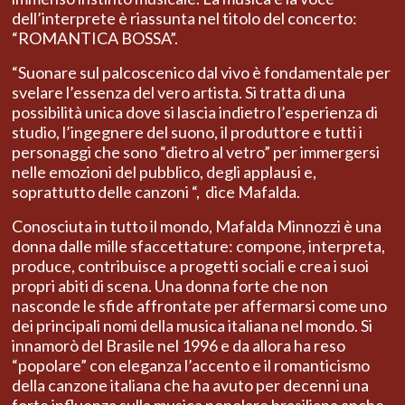
dell’interprete è riassunta nel titolo del concerto:
“ROMANTICA BOSSA”.
“Suonare sul palcoscenico dal vivo è fondamentale per
svelare l’essenza del vero artista. Si tratta di una
possibilità unica dove si lascia indietro l’esperienza di
studio, l’ingegnere del suono, il produttore e tutti i
personaggi che sono “dietro al vetro” per immergersi
nelle emozioni del pubblico, degli applausi e,
soprattutto delle canzoni “, dice Mafalda.
Conosciuta in tutto il mondo, Mafalda Minnozzi è una
donna dalle mille sfaccettature: compone, interpreta,
produce, contribuisce a progetti sociali e crea i suoi
propri abiti di scena. Una donna forte che non
nasconde le sfide affrontate per affermarsi come uno
dei principali nomi della musica italiana nel mondo. Si
innamorò del Brasile nel 1996 e da allora ha reso
“popolare” con eleganza l’accento e il romanticismo
della canzone italiana che ha avuto per decenni una