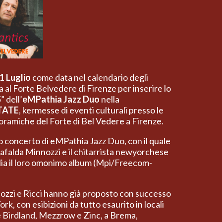
1 Luglio
come data nel calendario degli
l Forte Belvedere di Firenze per inserire lo
S
” dell’
eMPathia Jazz Duo
nella
TATE
, kermesse di eventi culturali presso le
ramiche del Forte di Bel Vedere a Firenze.
vo concerto di eMPathia Jazz Duo, con il quale
 Mafalda Minnozzi e il chitarrista newyorchese
alia il loro omonimo album (Mpi/Freecom-
nnozzi e Ricci hanno già proposto con successo
rk, con esibizioni da tutto esaurito in locali
e Birdland, Mezzrow e Zinc, a Brema,