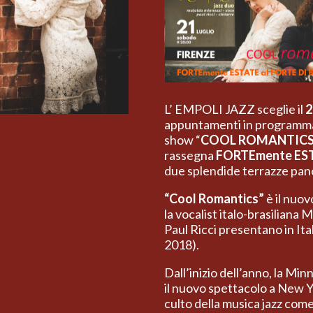
L’ EMPOLI JAZZ sceglie il
2
appuntamenti in programma a
show “
COOL ROMANTIC
rassegna
FORTEmente ES
due splendide terrazze pano
“Cool Romantics”
è il nuo
la vocalist italo-brasiliana
Paul Ricci presentano in It
2018).
Dall’inizio dell’anno, la Mi
il nuovo spettacolo a New Yo
culto della musica jazz com