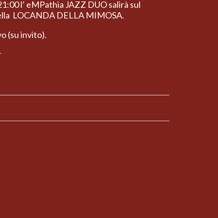
21:00 l’ eMPathia JAZZ DUO salirà sul
o della LOCANDA DELLA MIMOSA.
o (su invito).
r