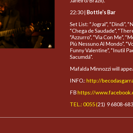
Janeiro/Brazil).
22:30 |
Bottle’s Bar
Set List: “Jogral”, “Dindi”
“Chega de Saudade”, “There’
“Azzurro”, “Via Con Me”, “M
Più Nessuno Al Mondo”, “Voc
Funny Valentine”, “Inutil P
Sacumdá”.
Mafalda Minnozzi will appea
INFO.:
http://becodasgarr
FB
https://www.facebook.c
TEL.: 0055 (
21) 9 6808-68