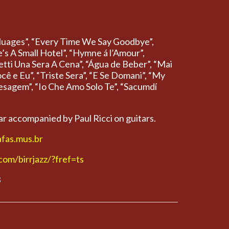
, “Nuages”, “Every Time We Say Goodbye”,
s A Small Hotel”, “Hymne á l’Amour”,
etti Una Sera A Cena”, “Água de Beber”, “Mai
ê e Eu”, “Triste Sera”, “E Se Domani”, “My
aesagem”, “Io Che Amo Solo Te”, “Sacumdí
r accompanied by Paul Ricci on guitars.
afas.mus.br
om/birrjazz/?fref=ts
3